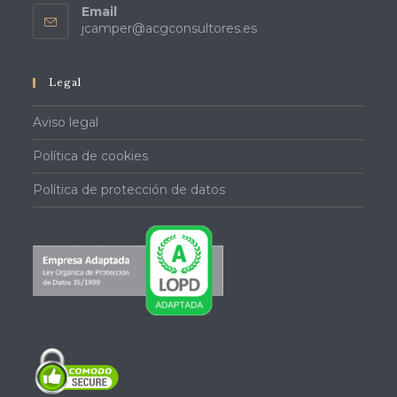
Email
Se
jcamper@acgconsultores.es
abre
en
tu
Legal
aplicación
Aviso legal
Política de cookies
Política de protección de datos