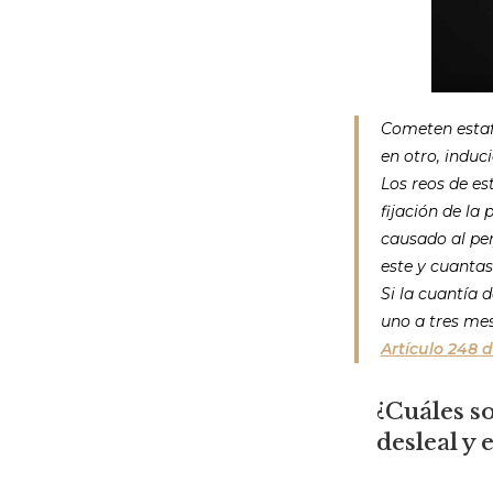
Cometen estafa
en otro, induc
Los reos de es
fijación de la
causado al per
este y cuantas
Si la cuantía 
uno a tres mes
Artículo 248 
¿Cuáles so
desleal y 