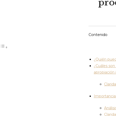
pro
Contenido
¿Quién puede
¿Cuáles son 
apropiación 
Clarid
Importancia 
Anális
Clarid