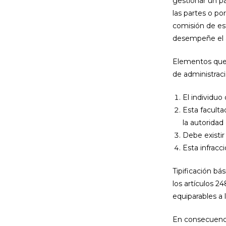
gestionar un pa
las partes o p
comisión de est
desempeñe el a
Elementos que c
de administrac
El individuo
Esta faculta
la autoridad
Debe existir
Esta infracc
Tipificación bá
los artículos 2
equiparables a l
En consecuencia