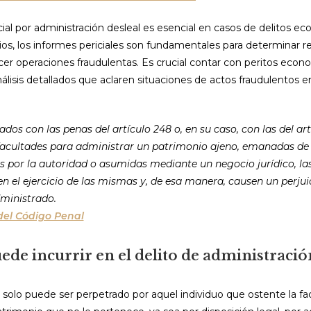
cial por administración desleal es esencial en casos de delitos e
rios, los informes periciales son fundamentales para determinar r
cer operaciones fraudulentas. Es crucial contar con peritos econ
álisis detallados que aclaren situaciones de actos fraudulentos e
ados con las penas del artículo 248 o, en su caso, con las del art
acultades para administrar un patrimonio ajeno, emanadas de l
por la autoridad o asumidas mediante un negocio jurídico, las 
n el ejercicio de las mismas y, de esa manera, causen un perjuic
ministrado.
 del Código Penal
ede incurrir en el delito de administració
to solo puede ser perpetrado por aquel individuo que ostente la fa