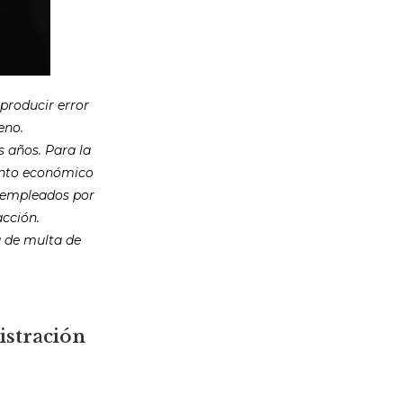
producir error
eno.
s años. Para la
ranto económico
s empleados por
acción.
a de multa de
nistración