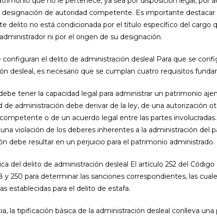
trimonio que no le pertenece, ya sea por disposición legal, por 
or designación de autoridad competente. Es importante destacar 
e delito no está condicionada por el título específico del cargo 
dministrador ni por el origen de su designación.
onfiguran el delito de administración desleal Para que se config
ión desleal, es necesario que se cumplan cuatro requisitos fund
 debe tener la capacidad legal para administrar un patrimonio aje
d de administración debe derivar de la ley, de una autorización o
 competente o de un acuerdo legal entre las partes involucradas.
 una violación de los deberes inherentes a la administración del p
ión debe resultar en un perjuicio para el patrimonio administrado.
sica del delito de administración desleal El artículo 252 del Códig
48 y 250 para determinar las sanciones correspondientes, las cual
as establecidas para el delito de estafa.
, la tipificación básica de la administración desleal conlleva una