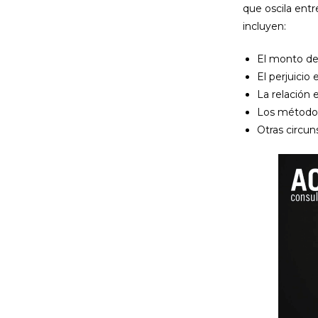
que oscila entr
incluyen:
El monto de
El perjuicio
La relación e
Los métodos 
Otras circun