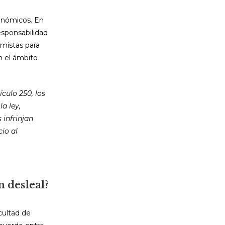
conómicos. En
esponsabilidad
omistas para
n el ámbito
ículo 250, los
a ley,
infrinjan
io al
n desleal?
cultad de