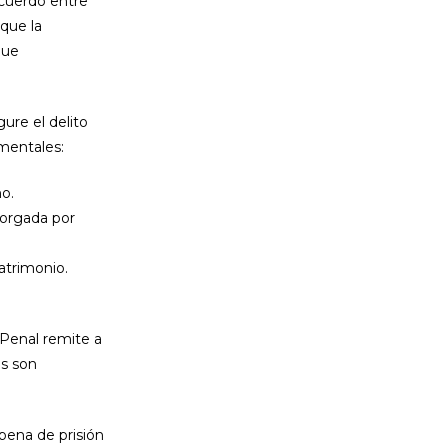
acuerdo entre
que la
que
ure el delito
amentales:
no.
torgada por
atrimonio.
o Penal remite a
es son
 pena de prisión