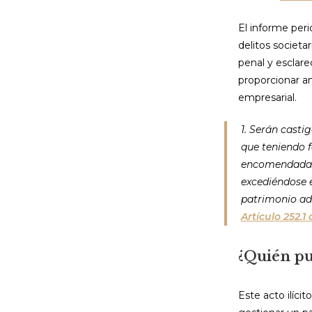
El informe peri
delitos societa
penal y esclare
proporcionar an
empresarial.
1. Serán castig
que teniendo f
encomendadas 
excediéndose e
patrimonio ad
Artículo 252.1
¿Quién pu
Este acto ilíci