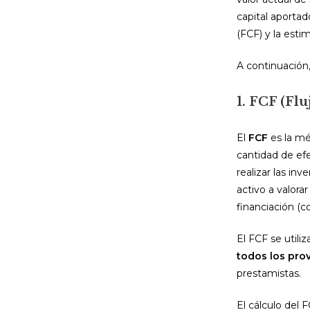
capital aportad
(FCF) y la est
A continuación,
1. FCF (Flu
El
FCF
es la mét
cantidad de ef
realizar las inv
activo a valora
financiación (c
El FCF se utili
todos los pro
prestamistas.
El cálculo del 