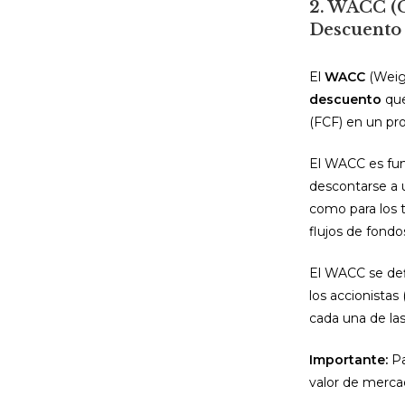
2. WACC (C
Descuento
El
WACC
(Weig
descuento
que
(FCF) en un pr
El WACC es fun
descontarse a u
como para los t
flujos de fondo
El WACC se def
los accionistas
cada una de las
Importante:
Pa
valor de mercad