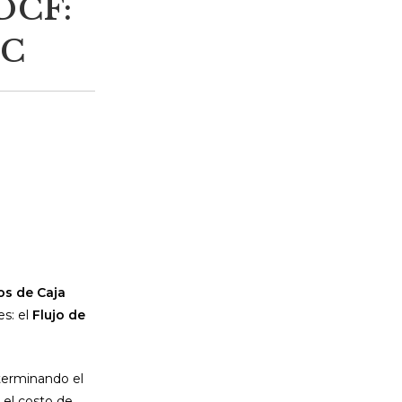
 DCF:
CC
os de Caja
s: el
Flujo de
terminando el
a el costo de