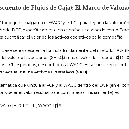
scuento de Flujos de Caja): El Marco de Valora
étodo que amalgama el WACC y el FCF para llegar a la valoración
étodo DCF, específicamente en el enfoque conocido como
Ente
ca cuantificar el valor de los activos operativos de la compañía.
ón clave se expresa en la fórmula fundamental del método DCF (
el valor de las acciones ($E_0$) más el valor de la deuda ($D_0$)
 los FCF esperados, descontados al WACC. Esta suma representa e
or Actual de los Activos Operativos (VAO)
.
temática que vincula al FCF y al WACC dentro del DCF (en el co
onsiderar el valor residual o de continuación inicialmente) es:
 VA_0 [E_0{FCF_t}; WACC_t]$$