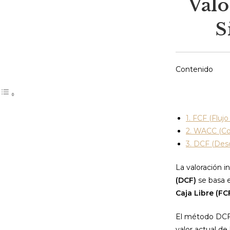
Valo
S
Contenido
1. FCF (Flujo
2. WACC (Co
3. DCF (Desc
La valoración 
(DCF)
se basa e
Caja Libre (FC
El método DCF 
valor actual de