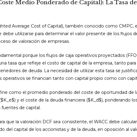
oste Medio Ponderado de Capital): La Tasa de
hted Average Cost of Capital), también conocido como CMPC, e
 debe utilizarse para determinar el valor presente de los flujos d
oceso de valoración de empresas.
damental porque los flujos de caja operativos proyectados (FFO
na tasa que refleje el costo de capital de la empresa, tanto para 
enedores de deuda. La necesidad de utilizar esta tasa se justific
s operativos se financian tanto con capital propio como con capit
ine como el promedio ponderado del coste de oportunidad de la
 ($K_e$) y el coste de la deuda financiera ($K_d$), ponderando lo
 fuentes de capital.
ra que la valoración DCF sea consistente, el WACC debe calculars
o del capital de los accionistas y de la deuda, en oposición al val