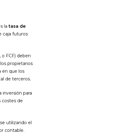
s la
tasa de
e caja futuros
, o FCF) deben
los propietarios
a en que los
al de terceros.
 inversión para
s costes de
e utilizando el
or contable.