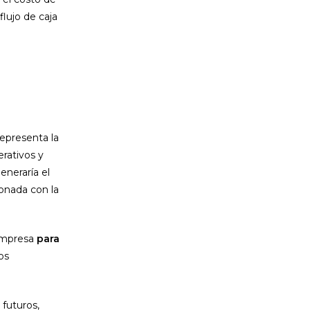
flujo de caja
Representa la
rativos y
generaría el
ionada con la
 empresa
para
os
 futuros,