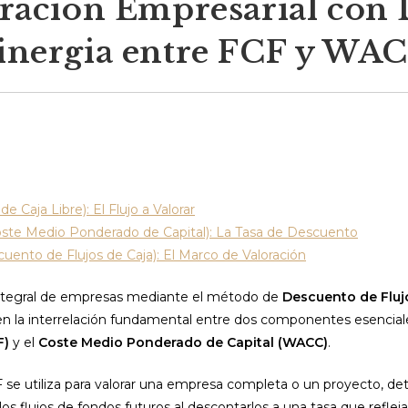
ración Empresarial con
inergia entre FCF y WA
 de Caja Libre): El Flujo a Valorar
ste Medio Ponderado de Capital): La Tasa de Descuento
uento de Flujos de Caja): El Marco de Valoración
integral de empresas mediante el método de
Descuento de Fluj
n la interrelación fundamental entre dos componentes esenciale
F)
y el
Coste Medio Ponderado de Capital (WACC)
.
se utiliza para valorar una empresa completa o un proyecto, de
 los flujos de fondos futuros al descontarlos a una tasa que reflej