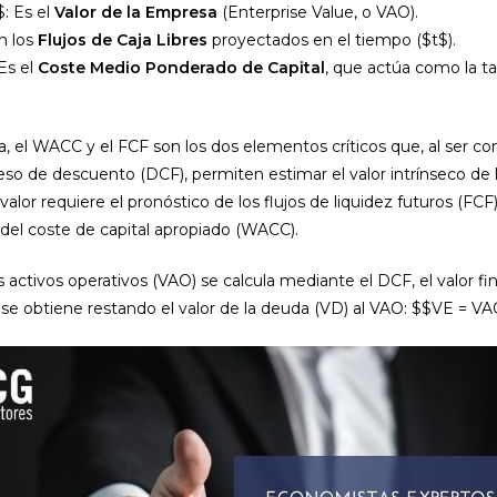
: Es el
Valor de la Empresa
(Enterprise Value, o VAO).
n los
Flujos de Caja Libres
proyectados en el tiempo ($t$).
Es el
Coste Medio Ponderado de Capital
, que actúa como la t
, el WACC y el FCF son los dos elementos críticos que, al ser c
eso de descuento (DCF), permiten estimar el valor intrínseco de
alor requiere el pronóstico de los flujos de liquidez futuros (FCF)
del coste de capital apropiado (WACC).
os activos operativos (VAO) se calcula mediante el DCF, el valor fin
 se obtiene restando el valor de la deuda (VD) al VAO: $$VE = V