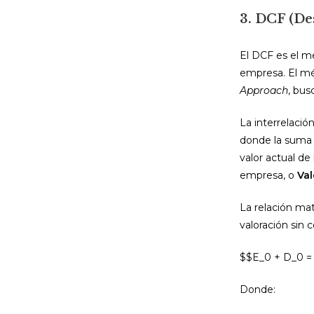
3. DCF (De
El DCF es el m
empresa. El m
Approach
, bus
La interrelaci
donde la suma d
valor actual de
empresa, o
Val
La relación ma
valoración sin c
$$E_0 + D_0 =
Donde: