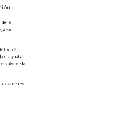
ción
 de la
rprise
Método 2),
 es igual al
l valor de la
ntexto de una