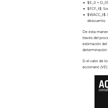
$E_0 + D_0$
$FCF_t$: So
$WACC_t$: 
descuento.
De esta manera
través del proc
estimación del v
determinación 
Si el valor de l
accionario (VE)