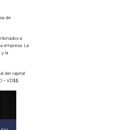
asa de
ombinados a
 la empresa. La
 y la
al del capital
AO – VD$$.