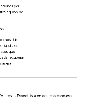
maciones por
stro equipo de
so.
bemos si tu
cialista en
 pasos que
pueda recuperar
 manera
mpresas. Especialista en derecho concursal