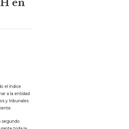
PH en
o el índice
mar a la entidad
os y tribunales
iente.
en segundo
urante toda la