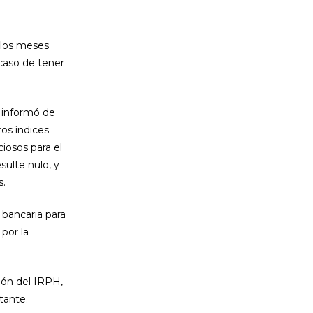
 los meses
caso de tener
e informó de
os índices
ciosos para el
sulte nulo, y
s.
 bancaria para
por la
ión del IRPH,
tante.