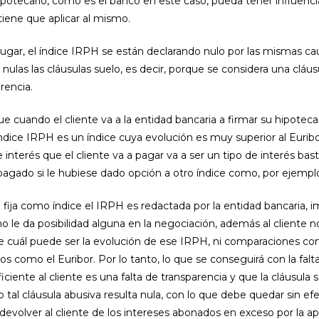
potecario, como es el banco en este caso, pueda tener influencia
tiene que aplicar al mismo.
lugar, el índice IRPH se están declarando nulo por las mismas ca
nulas las cláusulas suelo, es decir, porque se considera una cláus
rencia.
que cuando el cliente va a la entidad bancaria a firmar su hipoteca
índice IRPH es un índice cuya evolución es muy superior al Euribor
de interés que el cliente va a pagar va a ser un tipo de interés bas
pagado si le hubiese dado opción a otro índice como, por ejemplo,
 fija como índice el IRPH es redactada por la entidad bancaria, i
 no le da posibilidad alguna en la negociación, además al cliente n
e cuál puede ser la evolución de ese IRPH, ni comparaciones con
s como el Euribor. Por lo tanto, lo que se conseguirá con la falt
iciente al cliente es una falta de transparencia y que la cláusula 
 tal cláusula abusiva resulta nula, con lo que debe quedar sin efe
devolver al cliente de los intereses abonados en exceso por la ap