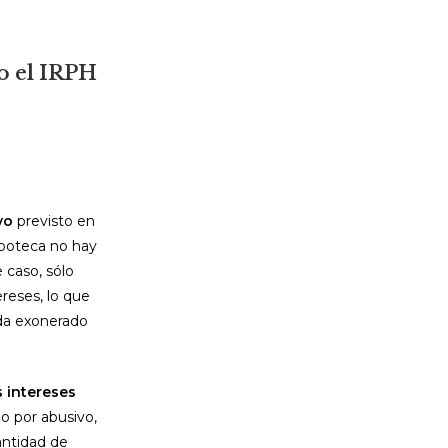
o el IRPH
vo
previsto en
hipoteca no hay
 caso, sólo
ereses, lo que
da exonerado
s intereses
lo por abusivo,
antidad de