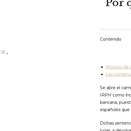
Por 
Contenido
Motivos de 
Las consecu
Se abre el cami
IRPH como índic
bancaria, puest
españoles que c
Dichas sentenci
lugar, a devolv