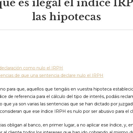
qué es ilegal el índice IR
las hipotecas
declaración como nulo el IRPH
encias de que una sentencia declare nulo el IRPH
no para que, aquellos que tengáis en vuestra hipoteca establecid
e de referencia para el cálculo del tipo de interés, podáis recla
o que ya son varias las sentencias que se han dictado por juzgad
onsideran que ese índice IRPH es nulo por ser abusivo para el cl
as obligan al banco, en primer lugar, a no aplicar ese índice, y, 
er al cliente todos los intereses que han ido cobrando al mismo d