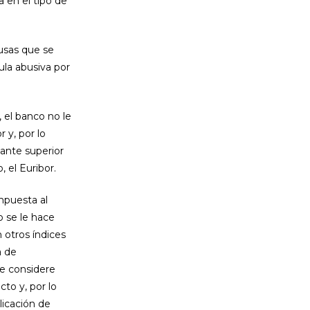
 en el tipo de
usas que se
ula abusiva por
, el banco no le
 y, por lo
tante superior
 el Euribor.
mpuesta al
o se le hace
 otros índices
a de
se considere
cto y, por lo
licación de