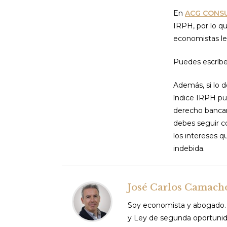
En
ACG CONS
IRPH, por lo q
economistas le
Puedes escríbe
Además, si lo 
índice IRPH pu
derecho bancari
debes seguir co
los intereses 
indebida.
José Carlos Camach
Soy economista y abogado. 
y Ley de segunda oportunid