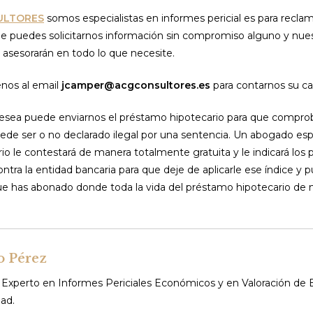
ULTORES
somos especialistas en informes pericial es para recla
ue puedes solicitarnos información sin compromiso alguno y nue
 asesorarán en todo lo que necesite.
nos al email
jcamper@acgconsultores.es
para contarnos su ca
desea puede enviarnos el préstamo hipotecario para que compro
ede ser o no declarado ilegal por una sentencia. Un abogado espe
o le contestará de manera totalmente gratuita y le indicará los
ntra la entidad bancaria para que deje de aplicarle ese índice y 
que has abonado donde toda la vida del préstamo hipotecario de
o Pérez
Experto en Informes Periciales Económicos y en Valoración de E
ad.