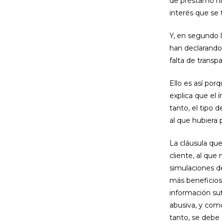
de préstamo hi
interés que se 
Y, en segundo 
han declarando 
falta de transpa
Ello es así por
explica que el 
tanto, el tipo 
al que hubiera 
La cláusula que
cliente, al que
simulaciones d
más beneficioso
información suf
abusiva, y como
tanto, se debe 