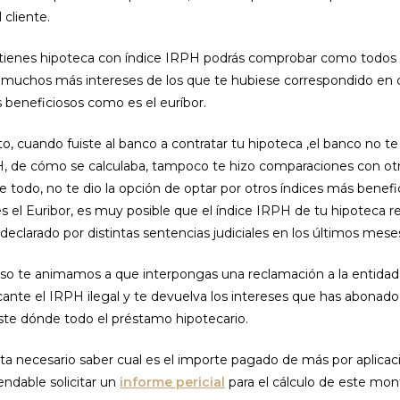
 cliente.
si tienes hipoteca con índice IRPH podrás comprobar como todos
muchos más intereses de los que te hubiese correspondido en 
 beneficiosos como es el euríbor.
to, cuando fuiste al banco a contratar tu hipoteca ,el banco no t
H, de cómo se calculaba, tampoco te hizo comparaciones con otr
bre todo, no te dio la opción de optar por otros índices más benefi
s el Euribor, es muy posible que el índice IRPH de tu hipoteca re
 declarado por distintas sentencias judiciales en los últimos mese
caso te animamos a que interpongas una reclamación a la entidad
cante el IRPH ilegal y te devuelva los intereses que has abonado 
este dónde todo el préstamo hipotecario.
ta necesario saber cual es el importe pagado de más por aplicac
dable solicitar un
informe pericial
para el cálculo de este mon