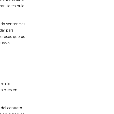
considera nulo
ando sentencias
dar para
ntereses que os
usivo.
 en la
s a mes en
 del contrato