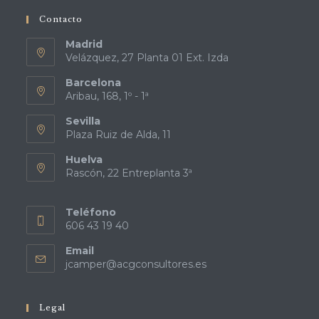
Contacto
Madrid
Velázquez, 27 Planta 01 Ext. Izda
Barcelona
Aribau, 168, 1º - 1ª
Sevilla
Plaza Ruiz de Alda, 11
Huelva
Rascón, 22 Entreplanta 3ª
Teléfono
606 43 19 40
Email
Se
jcamper@acgconsultores.es
abre
en
tu
Legal
aplicación