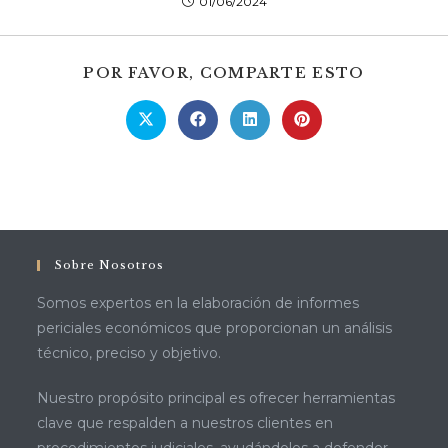
01/06/2024
COMPAR
POR FAVOR, COMPARTE ESTO
ESTE
CONTEN
Se
Se
Se
Se
abre
abre
abre
abre
en
en
en
en
una
una
una
una
nueva
nueva
nueva
nueva
ventana
ventana
ventana
ventana
Sobre Nosotros
Somos expertos en la elaboración de informes
periciales económicos que proporcionan un análisis
técnico, preciso y objetivo.
Nuestro propósito principal es ofrecer herramientas
clave que respalden a nuestros clientes en