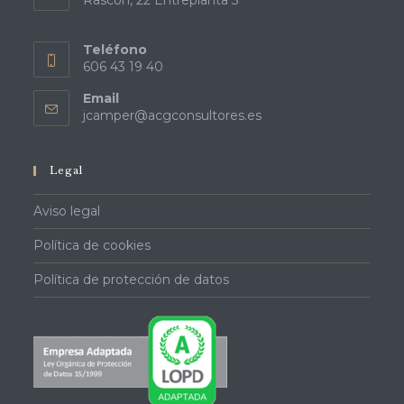
Rascón, 22 Entreplanta 3ª
Teléfono
606 43 19 40
Email
Se
jcamper@acgconsultores.es
abre
en
tu
Legal
aplicación
Aviso legal
Política de cookies
Política de protección de datos