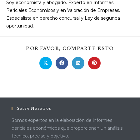
Soy economista y abogado. Experto en Informes
Periciales Económicos y en Valoración de Empresas.
Especialista en derecho concursal y Ley de segunda
oportunidad.
COMPAR
POR FAVOR, COMPARTE ESTO
ESTE
CONTEN
Se
Se
Se
Se
abre
abre
abre
abre
en
en
en
en
una
una
una
una
nueva
nueva
nueva
nueva
ventana
ventana
ventana
ventana
Sobre Nosotros
Somos expertos en la elaboración de informes
periciales económicos que proporcionan un análisis
técnico, preciso y objetivo.