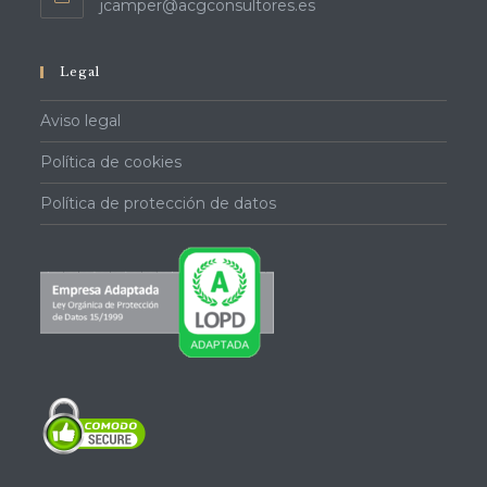
Se
jcamper@acgconsultores.es
abre
en
tu
Legal
aplicación
Aviso legal
Política de cookies
Política de protección de datos